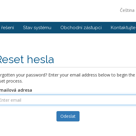
Čeština
řešení
Stav systému
Obchodní zástupci
Kontaktujte
Reset hesla
rgotten your password? Enter your email address below to begin the
set process.
mailová adresa
Odeslat