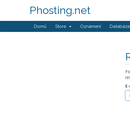
Phosting.net
Domů
Store
Oznámení
Databáze 
Fo
re
E-