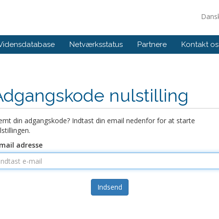
Dans
Vidensdatabase
Netværksstatus
Partnere
Kontakt os
Adgangskode nulstilling
emt din adgangskode? Indtast din email nedenfor for at starte
lstillingen.
mail adresse
Indsend