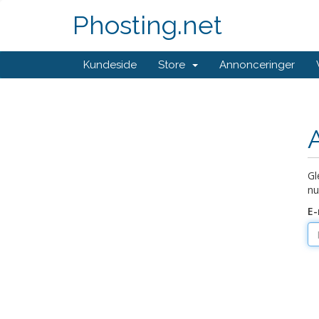
Phosting.net
Kundeside
Store
Annonceringer
Gl
nu
E-