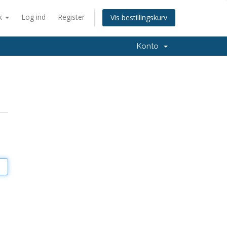
k
Log ind
Register
Vis bestillingskurv
Konto