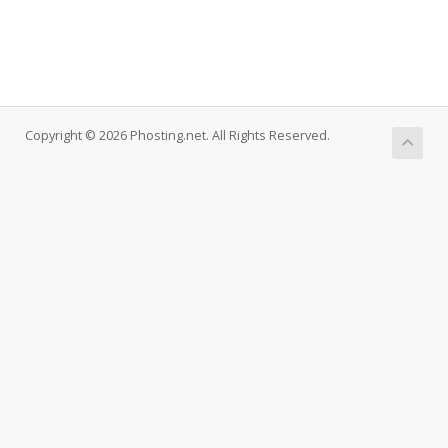
Copyright © 2026 Phosting.net. All Rights Reserved.