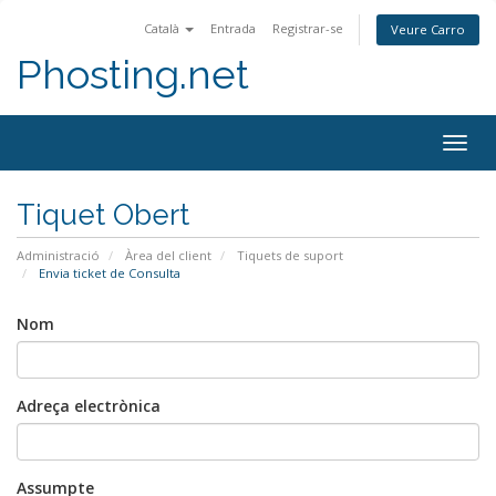
Català
Entrada
Registrar-se
Veure Carro
Phosting.net
Togg
navig
Tiquet Obert
Administració
Àrea del client
Tiquets de suport
Envia ticket de Consulta
Nom
Adreça electrònica
Assumpte