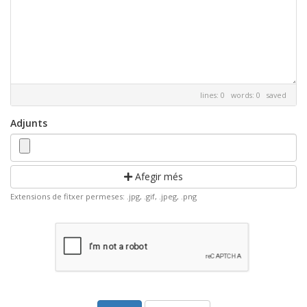
lines: 0 words: 0
saved
Adjunts
Afegir més
Extensions de fitxer permeses: .jpg, .gif, .jpeg, .png