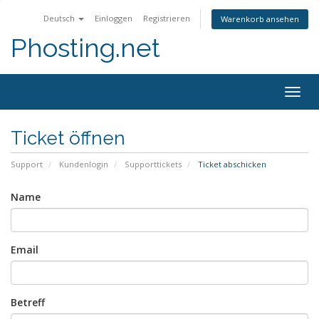
Deutsch
Einloggen
Registrieren
Warenkorb ansehen
Phosting.net
Togg
navig
Ticket öffnen
Support
Kundenlogin
Supporttickets
Ticket abschicken
Name
Email
Betreff