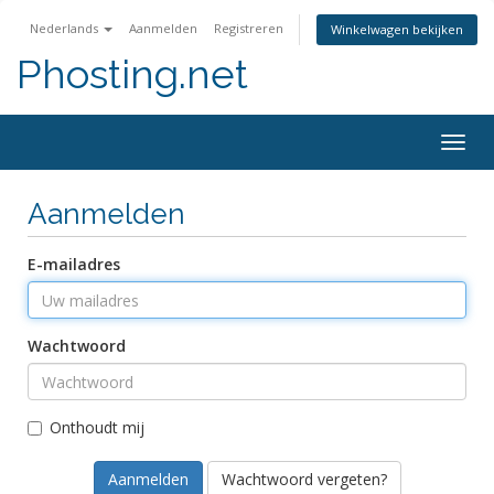
Nederlands
Aanmelden
Registreren
Winkelwagen bekijken
Phosting.net
Togg
navig
Aanmelden
E-mailadres
Wachtwoord
Onthoudt mij
Wachtwoord vergeten?