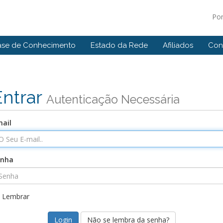
Po
ase de Conhecimento
Estado da Rede
Afiliados
Con
Entrar
Autenticação Necessária
ail
enha
Lembrar
Não se lembra da senha?