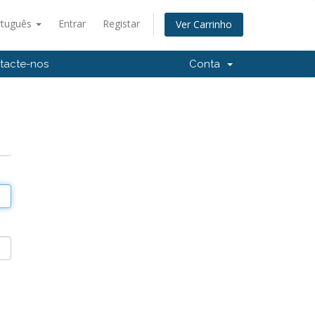
rtuguês
Entrar
Registar
Ver Carrinho
tacte-nos
Conta