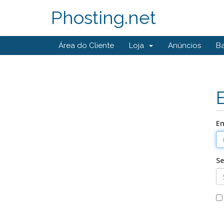
Phosting.net
Área do Cliente
Loja
Anúncios
B
Em
S