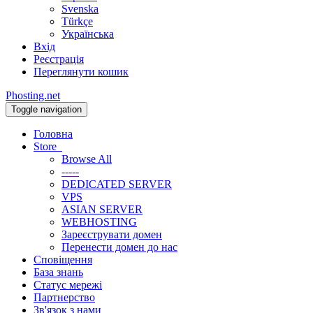
Svenska
Türkçe
Українська
Вхід
Реєстрація
Переглянути кошик
Phosting.net
Toggle navigation
Головна
Store
Browse All
-----
DEDICATED SERVER
VPS
ASIAN SERVER
WEBHOSTING
Зареєструвати домен
Перенести домен до нас
Сповіщення
База знань
Статус мережі
Партнерство
Зв'язок з нами