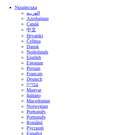
Українська
العربية
Azerbaijani
Català
中文
Hrvatski
Čeština
Dansk
Nederlands
English
Estonian
Persian
Français
Deutsch
עברית
Magyar
Italiano
Macedonian
Norwegian
Português
Português
Română
Русский
Español